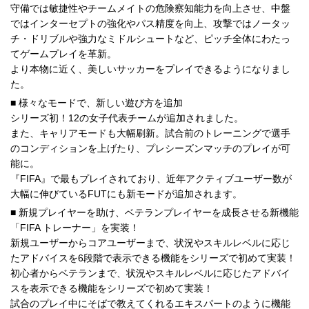
守備では敏捷性やチームメイトの危険察知能力を向上させ、中盤
ではインターセプトの強化やパス精度を向上、攻撃ではノータッ
チ・ドリブルや強力なミドルシュートなど、ピッチ全体にわたっ
てゲームプレイを革新。
より本物に近く、美しいサッカーをプレイできるようになりまし
た。
■ 様々なモードで、新しい遊び方を追加
シリーズ初！12の女子代表チームが追加されました。
また、キャリアモードも大幅刷新。試合前のトレーニングで選手
のコンディションを上げたり、プレシーズンマッチのプレイが可
能に。
『FIFA』で最もプレイされており、近年アクティブユーザー数が
大幅に伸びているFUTにも新モードが追加されます。
■ 新規プレイヤーを助け、ベテランプレイヤーを成長させる新機能
「FIFA トレーナー」を実装！
新規ユーザーからコアユーザーまで、状況やスキルレベルに応じ
たアドバイスを6段階で表示できる機能をシリーズで初めて実装！
初心者からベテランまで、状況やスキルレベルに応じたアドバイ
スを表示できる機能をシリーズで初めて実装！
試合のプレイ中にそばで教えてくれるエキスパートのように機能