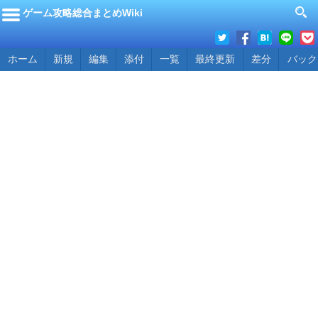
ゲーム攻略総合まとめWiki
ホーム
新規
編集
添付
一覧
最終更新
差分
バック