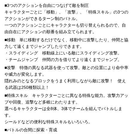
■3つのアクションを自由につなげて敵を制圧
キャラクターごとに「移動」、「攻撃」、「特殊スキル」の3つの
アクションができるターン制のバトル。
一つのアクションごとにキャラクターも切り替えられるので、自
由自在にアクションの順番を組み立てられます。
■移動 単に移動するだけでなく、移動中に攻撃したり、仲間と協
力して遠くまでジャンプしたりできます。
・スライディング 移動線上にいる敵にスライディング攻撃。
・チームジャンプ 仲間の力を借りてより遠くまでジャンプ。
■攻撃 特徴の異なる武器を使って攻撃。敵との位置により命中率
や威力が変化します。
隠れみのとなるブロックをうまく利用しながら敵に攻撃！ 使え
る武器は250種類以上！
■特殊スキル キャラクターごとに異なる特殊な能力。攻撃力アッ
プや回復、追撃など多岐にわたります。
選べるキャラクターは全8体、3体でチームを組んでバトルしま
す。
シールドなどの便利な特殊スキルもいろいろ。
■バトルの合間に探索・育成