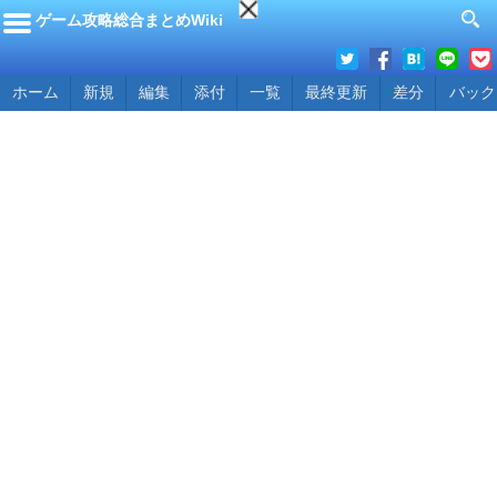
ゲーム攻略総合まとめWiki
ホーム
新規
編集
添付
一覧
最終更新
差分
バック