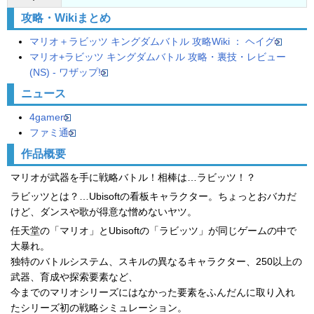
攻略・Wikiまとめ
マリオ＋ラビッツ キングダムバトル 攻略Wiki ： ヘイグ
マリオ+ラビッツ キングダムバトル 攻略・裏技・レビュー
(NS) - ワザップ!
ニュース
4gamer
ファミ通
作品概要
マリオが武器を手に戦略バトル！相棒は…ラビッツ！？
ラビッツとは？…Ubisoftの看板キャラクター。ちょっとおバカだ
けど、ダンスや歌が得意な憎めないヤツ。
任天堂の「マリオ」とUbisoftの「ラビッツ」が同じゲームの中で
大暴れ。
独特のバトルシステム、スキルの異なるキャラクター、250以上の
武器、育成や探索要素など、
今までのマリオシリーズにはなかった要素をふんだんに取り入れ
たシリーズ初の戦略シミュレーション。