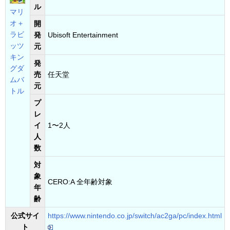
ル
マリ
オ＋
開
ラビ
発
Ubisoft Entertainment
ッツ
元
キン
発
グダ
売
任天堂
ムバ
元
トル
プ
レ
イ
1〜2人
人
数
対
象
CERO:A 全年齢対象
年
齢
公式サイ
https://www.nintendo.co.jp/switch/ac2ga/pc/index.html
ト